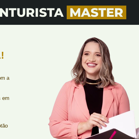
!
om a
s em
otão