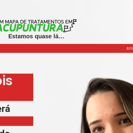
Estamos quase lá…
80
is
erá