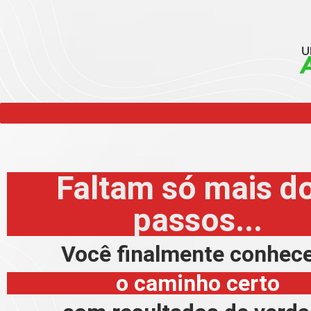
Faltam só mais do
passos...
Você finalmente conhec
o caminho certo