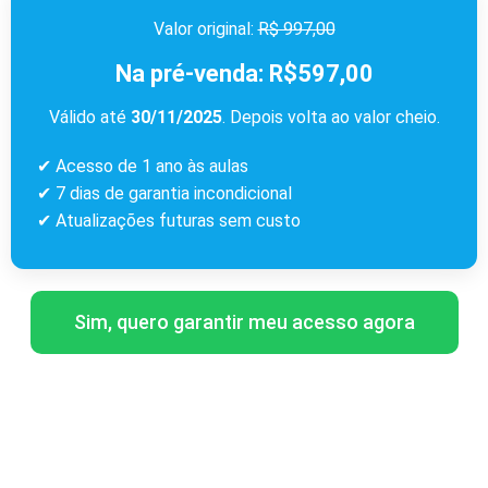
Valor original:
R$ 997,00
Na pré-venda: R$597,00
Válido até
30/11/2025
. Depois volta ao valor cheio.
✔ Acesso de 1 ano às aulas
✔ 7 dias de garantia incondicional
✔ Atualizações futuras sem custo
Sim, quero garantir meu acesso agora